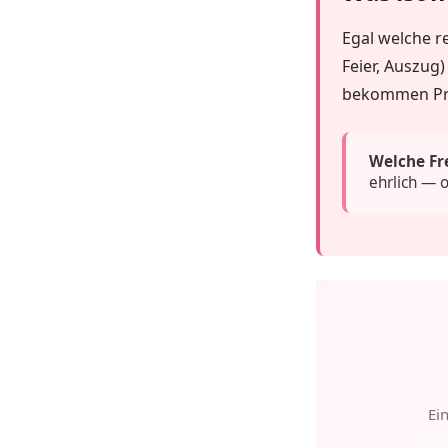
Egal welche r
Feier, Auszug
bekommen Pri
Welche Fr
ehrlich — o
Ei