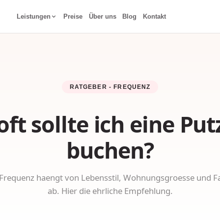
Leistungen
Preise
Über uns
Blog
Kontakt
rhaltsreinigung
,70 € · regelmäßig oder einmalig
dreinigung
nreinigung für jeden Winkel
RATGEBER - FREQUENZ
terreinigung
fenfrei innen & außen
oft sollte ich eine Put
reinigung
et & außerhalb der Arbeitszeit
buchen?
ronomiereinigung
o-Küche, Abluft & Fettkanal
gsreinigung
e Frequenz haengt von Lebensstil, Wohnungsgroesse und F
on zurück garantiert
ab. Hier die ehrliche Empfehlung.