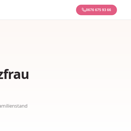
0676 675 93 66
zfrau
amilienstand