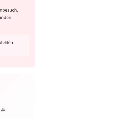
enbesuch,
kunden
pfehlen
 🙏