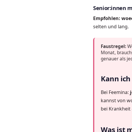
Senior:innen m
Empfohlen: woec
selten und lang.
Faustregel:
We
Monat, brauchs
genauer als je
Kann ich
Bei Feemina:
kannst von wo
bei Krankheit
Was ist 