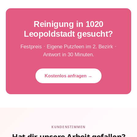
Reinigung in 1020
Leopoldstadt gesucht?
Festpreis · Eigene Putzfeen im 2. Bezirk ·
Antwort in 30 Minuten.
Kostenlos anfragen →
KUNDENSTIMMEN
Hat dir unsere Arbeit gefallen?