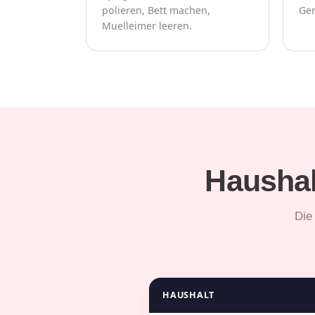
polieren, Bett machen,
Ger
Muelleimer leeren.
Haushal
Die
HAUSHALT